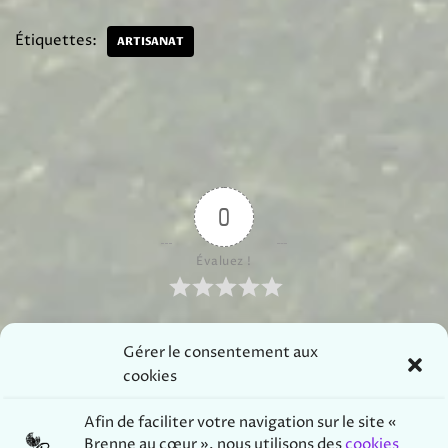
Étiquettes:
ARTISANAT
0
Évaluez !
Gérer le consentement aux
S’abonner
cookies
Afin de
faciliter votre navigation sur le site «
Brenne au cœur », nous utilisons des
cookies