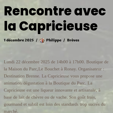
Rencontre avec
la Capricieuse
1 décembre 2025
Philippe
Brèves
Lundi 22 décembre 2025 de 14h00 à 17h00. Boutique de
la Maison du Parc,Le Bouchet à Ronay. Organisateur :
Destination Brenne. La Capricieuse vous propose une
animation/dégustation à la Boutique du Parc. La
Capricieuse est une liqueur innovante et artisanale, à
base de lait de chèvre ou de vache. Son goût frais,
gourmand et subtil est loin des standards trop sucrés du
marché.