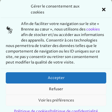
d’un peuple
18 novembre 2024
Gérer le consentement aux
17 mai 2025
Dans "Mouvement de la
Dans "À lire"
paix"
cookies
Stop aux violations des
Afin de
faciliter votre navigation sur le site «
droits de l’enfant
Brenne au cœur », nous utilisons des
cookies
23 novembre 2023
afin de stocker et/ou accéder aux informations
Dans "Mouvement de la
des appareils. Consentir à ces technologies
paix"
nous permettra de traiter des données telles que le
comportement de navigation ou les ID uniques sur ce
site, ne pas y consentir ou retirer son consentement
peut modifier la qualité de votre visite.
Étiquettes:
PACIFISME
Accepter
Refuser
Voir les préférences
Politique de cookies
Politique de confidentialité