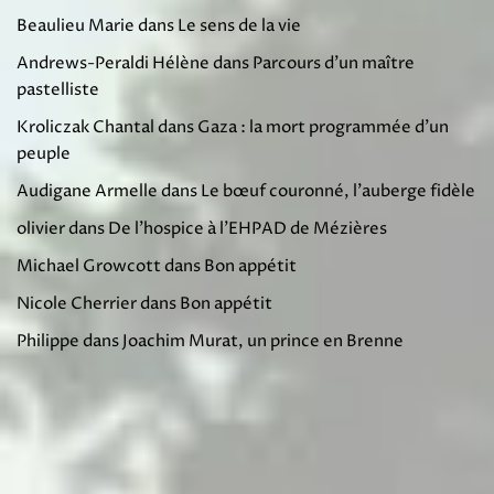
Beaulieu Marie
dans
Le sens de la vie
Andrews-Peraldi Hélène
dans
Parcours d’un maître
pastelliste
Kroliczak Chantal
dans
Gaza : la mort programmée d’un
peuple
Audigane Armelle
dans
Le bœuf couronné, l’auberge fidèle
olivier
dans
De l’hospice à l’EHPAD de Mézières
Michael Growcott
dans
Bon appétit
Nicole Cherrier
dans
Bon appétit
Philippe
dans
Joachim Murat, un prince en Brenne