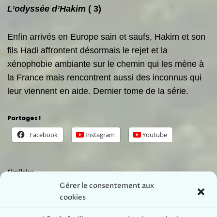
L’odyssée d’
H
akim
(
3
)
Enfin arrivés en Europe sain et saufs, Hakim et son
fils Hadi affrontent désormais le rejet et la
xénophobie ambiante sur le chemin qui les mène à
la France mais rencontrent aussi des inconnus qui
leur viennent en aide. Dernier tome de la série.
Partagez !
Facebook
Instagram
Youtube
Similaire
Gérer le consentement aux
Chopin revient à Mézières
Bal Trad à Mézières
21 décembre 2021
7 août 2022
cookies
Dans "Évènements"
Dans "Évènements"