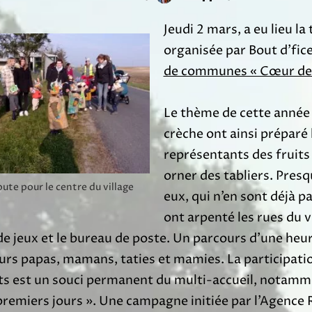
Jeudi 2 mars, a eu lieu l
organisée par Bout d’ficel
de communes « Cœur de
Le thème de cette année é
crèche ont ainsi préparé
représentants des fruits
orner des tabliers. Presq
oute pour le centre du village
eux, qui n’en sont déjà p
ont arpenté les rues du v
 de jeux et le bureau de poste. Un parcours d’une he
urs papas, mamans, taties et mamies. La participat
s est un souci permanent du multi-accueil, notammen
premiers jours ». Une campagne initiée par l’Agence