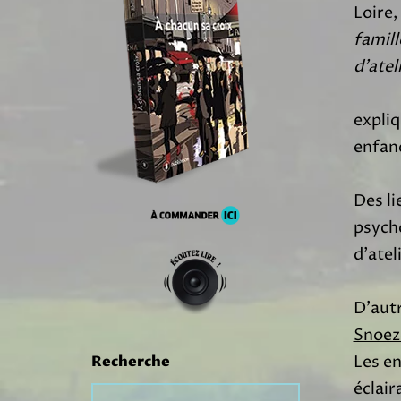
Loire,
famill
d’atel
expliq
enfan
Des l
psycho
d’atel
D’autr
Snoez
Les e
Recherche
éclair