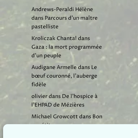
Andrews-Peraldi Hélène
dans
Parcours d’un maître
pastelliste
Kroliczak Chantal
dans
Gaza : la mort programmée
d’un peuple
Audigane Armelle
dans
Le
bœuf couronné, l’auberge
fidèle
olivier
dans
De l’hospice à
l’EHPAD de Mézières
Michael Growcott
dans
Bon
appétit
Nicole Cherrier
dans
Bon