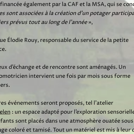
 financée également par la CAF et la MSA, qui se concr
es
sont associé
e
s à la création d’un potager particip
iers prévus tout au long de l’année
»,
ue Élodie Rouy, responsable du service de la petite
ce.
ieux d’échange et de rencontre sont aménagés. Un
motricien intervient une fois par mois sous forme
iers.
es événements seront proposés, tel l’atelier
elen
: un espace adapté pour l’exploration sensoriell
nfants sont placés dans une atmosphère ouatée sous
age coloré et tamisé. Tout un matériel est mis à leur 