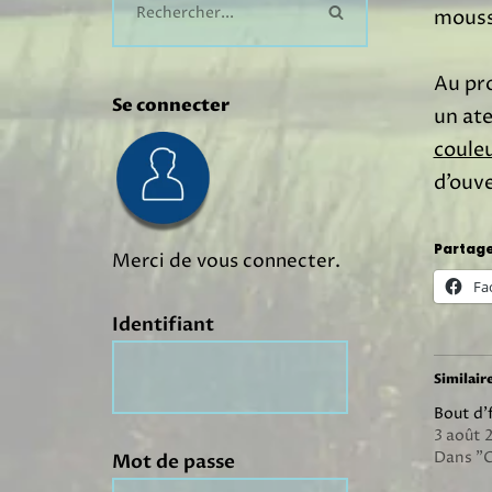
mousse
Au pro
Se connecter
un ate
coule
d’ouve
Partage
Merci de vous connecter.
Fa
Identifiant
Similair
Bout d’
3 août 
Dans "
Mot de passe