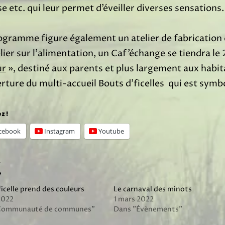
 etc. qui leur permet d’éveiller diverses sensations.
gramme figure également un atelier de fabrication d
lier sur l’alimentation, un Caf’échange se tiendra le 
ur
», destiné aux parents et plus largement aux habi
rture du multi-accueil Bouts d’ficelles qui est symbo
z !
cebook
Instagram
Youtube
e
ficelle prend des couleurs
Le carnaval des minots
2022
1 mars 2022
Communauté de communes"
Dans "Évènements"