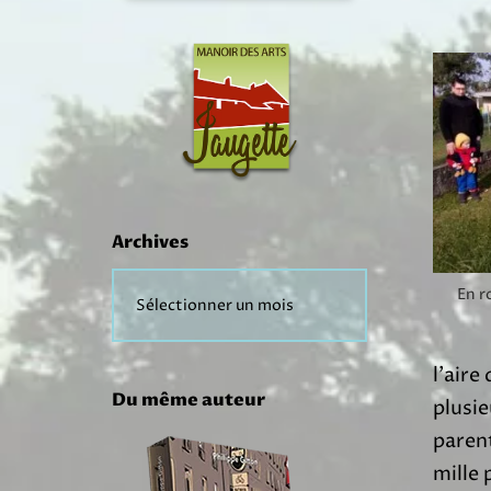
Archives
En r
l’aire
Du même auteur
plusie
parent
mille 