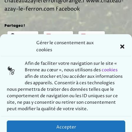
chateauazayleferron@orange.f www.chateau-
azay-le-ferron.com Facebook
Partagez !
Facebook
Instagram
Youtube
Gérer le consentement aux
cookies
Similaire
Afin de
faciliter votre navigation sur le site «
Visite spéciale : le
Le château raconté aux
Brenne au cœur », nous utilisons des
cookies
château…
enfants.…
afin de stocker et/ou accéder aux informations
17 mars 2024
3 avril 2023
des appareils. Consentir à ces technologies
Dans "Brèves"
Dans "Brèves"
nous permettra de traiter des données telles que le
Le château d’Azay-le-
comportement de navigation ou les ID uniques sur ce
Ferron raconté aux…
site, ne pas y consentir ou retirer son consentement
2 juillet 2023
peut modifier la qualité de votre visite.
Dans "Brèves"
Accepter