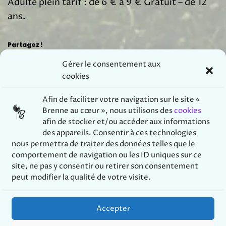
Adulte plein tarif : de 6 € à 9 € Gratuit – de 12
ans.
Partagez !
Facebook
Instagram
Youtube
Gérer le consentement aux
cookies
Afin de
faciliter votre navigation sur le site «
Similaire
Brenne au cœur », nous utilisons des
cookies
Pâques au château
Nuit de la Bourrée en…
afin de stocker et/ou accéder aux informations
22 mars 2026
5 novembre 2023
des appareils. Consentir à ces technologies
Dans "Brèves"
Dans "Brèves"
nous permettra de traiter des données telles que le
Saut à l'élastique dimanche
comportement de navigation ou les ID uniques sur ce
12…
site, ne pas y consentir ou retirer son consentement
29 avril 2024
peut modifier la qualité de votre visite.
Dans "Brèves"
Accepter