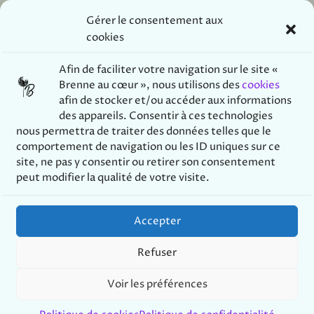
Facebook
Instagram
Youtube
Gérer le consentement aux
cookies
Afin de
faciliter votre navigation sur le site «
Similaire
Brenne au cœur », nous utilisons des
cookies
La chanson façon Ô +
La Trilogie Tsigane
afin de stocker et/ou accéder aux informations
18 novembre 2024
6 mai 2024
des appareils. Consentir à ces technologies
Dans "Le Blanc"
Dans "Grand Aslon"
nous permettra de traiter des données telles que le
Festival de la chanson belle
comportement de navigation ou les ID uniques sur ce
et rebelle
site, ne pas y consentir ou retirer son consentement
10 mai 2026
peut modifier la qualité de votre visite.
Dans "Mouhet"
Accepter
Refuser
Voir les préférences